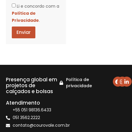
Li e concordo com a
Política de
Privacidade
.
Enviar
Presença global em
Política de
projetos de
privacidade
calçados e bolsas
Atendimento
+55 051 98136.6433
051 3562.2222
contato@courovale.com.br