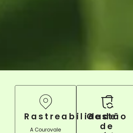
Rastreabilidade
Gestão
de
A Courovale