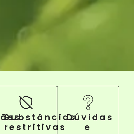
ções
Substâncias
Dúvidas
restritivas
e