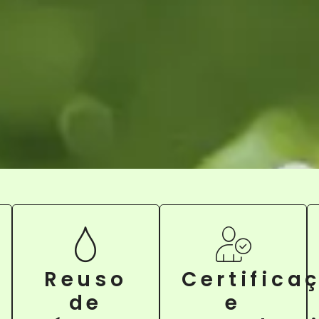
Reuso
Certifica
de
e